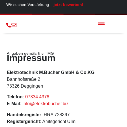
Wir suchen Verstärkung –
jetzt bewerben!
Angaben gemäß § 5 TMG
Impressum
Elektrotechnik M.Bucher GmbH & Co.KG
Bahnhofstraße 2
73326 Deggingen
Telefon:
07334 4378
E-Mail:
info@elektrobucher.biz
Handelsregister:
HRA 728397
Registergericht:
Amtsgericht Ulm